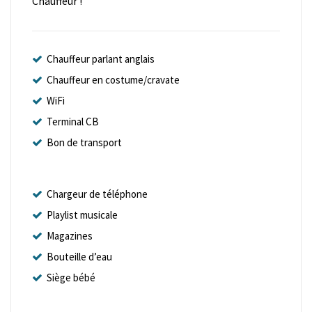
Chauffeur !
Chauffeur parlant anglais
Chauffeur en costume/cravate
WiFi
Terminal CB
Bon de transport
Chargeur de téléphone
Playlist musicale
Magazines
Bouteille d’eau
Siège bébé