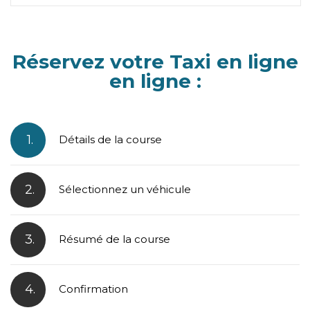
Réservez votre Taxi en ligne
en ligne :
1.
Détails de la course
2.
Sélectionnez un véhicule
3.
Résumé de la course
4.
Confirmation