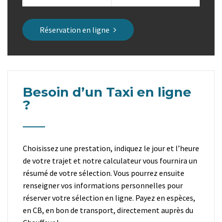
Réservation en ligne
Besoin d’un Taxi en ligne
?
Choisissez une prestation, indiquez le jour et l’heure
de votre trajet et notre calculateur vous fournira un
résumé de votre sélection. Vous pourrez ensuite
renseigner vos informations personnelles pour
réserver votre sélection en ligne. Payez en espèces,
en CB, en bon de transport, directement auprès du